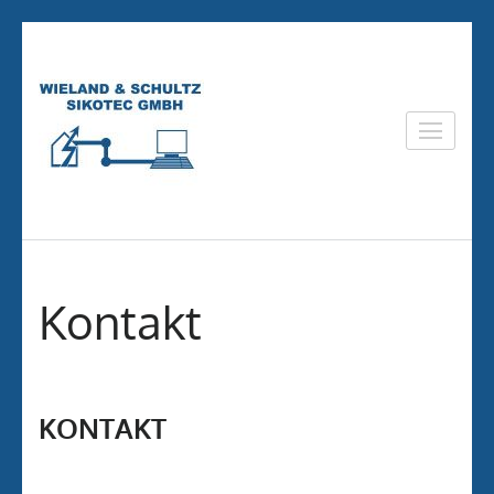
Zum
Inhalt
springen
(Eingabetaste
Wieland & Schultz
drücken)
SiKoTec GmbH
Kontakt
KONTAKT