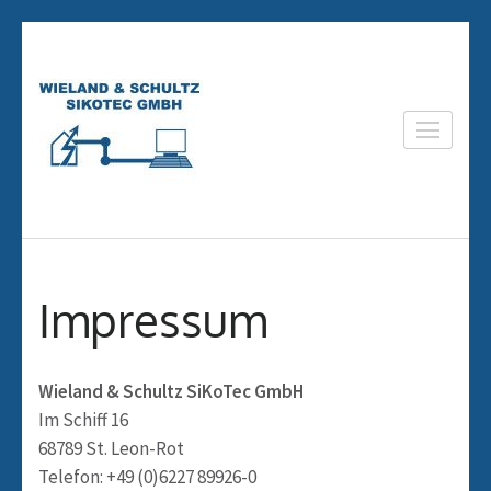
Zum
Inhalt
springen
(Eingabetaste
Wieland & Schultz
drücken)
SiKoTec GmbH
Impressum
Wieland & Schultz SiKoTec GmbH
Im Schiff 16
68789 St. Leon-Rot
Telefon: +49 (0)6227 89926-0